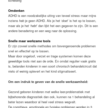
scheiding
Omdenken
ADHD is een noodzakelijke uiting van teveel stress maar mijns
inziens
heb
je geen ADHD. Als je het ‘
doet
’ is het op te lossen,
maar als je het ‘
hebt
’ dan lijkt het een gegeven te zijn. Dit is een
andere benadering en een weg naar de oplossing.
Snelle maar werkzame tools
Er zijn zoveel snelle methodes om bovengenoemde problemen
snel en effectief op te lossen.
Maar door ongeloof, verzet en trage systemen komen deze
geweldige tools niet aan de orde. En omdat regulier vaak gratis
is, belanden kinderen in een soort chronisch behandelcircuit dat
niets of weinig oplevert en het kind stigmatiseert.
Om een indruk te geven van de snelle werkzaamheid:
Gezond geboren kinderen met welke leer-problematiek met
bijbehorende diagnostiek dan ook, kunnen na 1 behandeling al
beter lezen waardoor al heel veel stress wegvalt.
De cognitieve, emotionele en fysieke problemen worden in 3