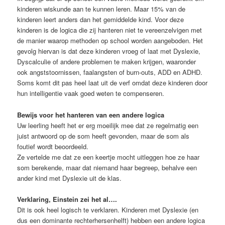
kinderen wiskunde aan te kunnen leren. Maar 15% van de
kinderen leert anders dan het gemiddelde kind. Voor deze
kinderen is de logica die zij hanteren niet te vereenzelvigen met
de manier waarop methoden op school worden aangeboden. Het
gevolg hiervan is dat deze kinderen vroeg of laat met Dyslexie,
Dyscalculie of andere problemen te maken krijgen, waaronder
ook angststoornissen, faalangsten of burn-outs, ADD en ADHD.
Soms komt dit pas heel laat uit de verf omdat deze kinderen door
hun intelligentie vaak goed weten te compenseren.
Bewijs voor het hanteren van een andere logica
Uw leerling heeft het er erg moeilijk mee dat ze regelmatig een
juist antwoord op de som heeft gevonden, maar de som als
foutief wordt beoordeeld.
Ze vertelde me dat ze een keertje mocht uitleggen hoe ze haar
som berekende, maar dat niemand haar begreep, behalve een
ander kind met Dyslexie uit de klas.
Verklaring, Einstein zei het al….
Dit is ook heel logisch te verklaren. Kinderen met Dyslexie (en
dus een dominante rechterhersenhelft) hebben een andere logica