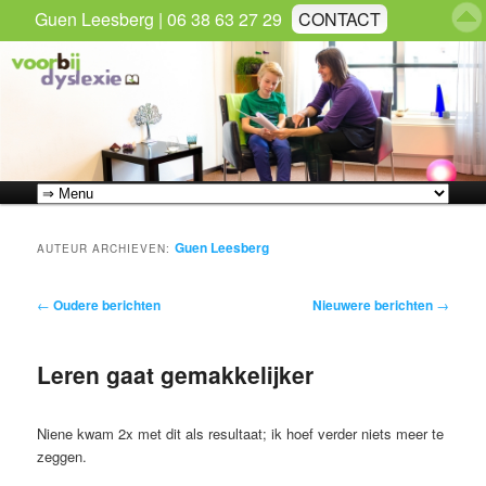
Guen Leesberg | 06 38 63 27 29
CONTACT
Zoek
Hoofdmenu
Spring
Spring
Guen Leesberg
naar
naar
AUTEUR ARCHIEVEN:
de
de
Bericht
←
Oudere berichten
Nieuwere berichten
→
navigatie
primaire
secundaire
Leren gaat gemakkelijker
inhoud
inhoud
Niene kwam 2x met dit als resultaat; ik hoef verder niets meer te
zeggen.