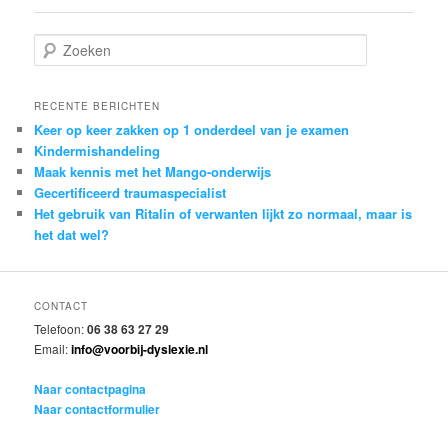
Z
o
e
k
RECENTE BERICHTEN
e
Keer op keer zakken op 1 onderdeel van je examen
n
Kindermishandeling
Maak kennis met het Mango-onderwijs
Gecertificeerd traumaspecialist
Het gebruik van Ritalin of verwanten lijkt zo normaal, maar is
het dat wel?
CONTACT
Telefoon:
06 38 63 27 29
Email:
info@voorbij-dyslexie.nl
Naar contactpagina
Naar contactformulier