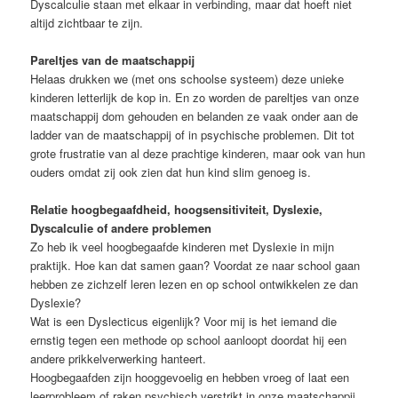
Dyscalculie staan met elkaar in verbinding, maar dat hoeft niet
altijd zichtbaar te zijn.
Pareltjes van de maatschappij
Helaas drukken we (met ons schoolse systeem) deze unieke
kinderen letterlijk de kop in. En zo worden de pareltjes van onze
maatschappij dom gehouden en belanden ze vaak onder aan de
ladder van de maatschappij of in psychische problemen. Dit tot
grote frustratie van al deze prachtige kinderen, maar ook van hun
ouders omdat zij ook zien dat hun kind slim genoeg is.
Relatie hoogbegaafdheid, hoogsensitiviteit, Dyslexie,
Dyscalculie of andere problemen
Zo heb ik veel hoogbegaafde kinderen met Dyslexie in mijn
praktijk. Hoe kan dat samen gaan? Voordat ze naar school gaan
hebben ze zichzelf leren lezen en op school ontwikkelen ze dan
Dyslexie?
Wat is een Dyslecticus eigenlijk? Voor mij is het iemand die
ernstig tegen een methode op school aanloopt doordat hij een
andere prikkelverwerking hanteert.
Hoogbegaafden zijn hooggevoelig en hebben vroeg of laat een
leerprobleem of raken psychisch verstrikt in onze maatschappij.