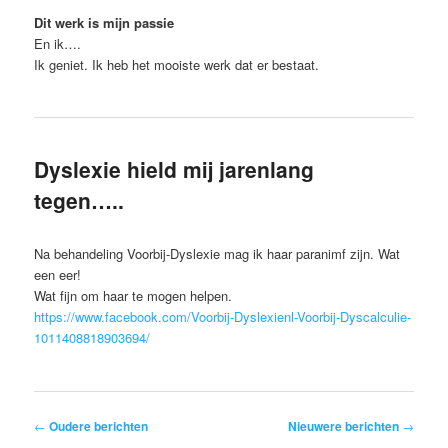
Dit werk is mijn passie
En ik….
Ik geniet. Ik heb het mooiste werk dat er bestaat.
Dyslexie hield mij jarenlang
tegen…..
Na behandeling Voorbij-Dyslexie mag ik haar paranimf zijn. Wat
een eer!
Wat fijn om haar te mogen helpen.
https://www.facebook.com/Voorbij-Dyslexienl-Voorbij-Dyscalculie-
1011408818903694/
Bericht
←
Oudere berichten
Nieuwere berichten
→
navigatie