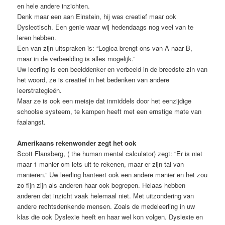
en hele andere inzichten.
Denk maar een aan Einstein, hij was creatief maar ook
Dyslectisch. Een genie waar wij hedendaags nog veel van te
leren hebben.
Een van zijn uitspraken is: “Logica brengt ons van A naar B,
maar in de verbeelding is alles mogelijk.”
Uw leerling is een beelddenker en verbeeld in de breedste zin van
het woord, ze is creatief in het bedenken van andere
leerstrategieën.
Maar ze is ook een meisje dat inmiddels door het eenzijdige
schoolse systeem, te kampen heeft met een ernstige mate van
faalangst.
Amerikaans rekenwonder zegt het ook
Scott Flansberg, ( the human mental calculator) zegt: “Er is niet
maar 1 manier om iets uit te rekenen, maar er zijn tal van
manieren.” Uw leerling hanteert ook een andere manier en het zou
zo fijn zijn als anderen haar ook begrepen. Helaas hebben
anderen dat inzicht vaak helemaal niet. Met uitzondering van
andere rechtsdenkende mensen. Zoals de medeleerling in uw
klas die ook Dyslexie heeft en haar wel kon volgen. Dyslexie en