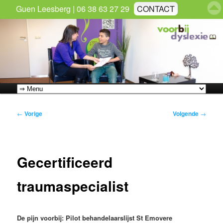
Guen Leesberg | 06 38 63 27 29
CONTACT
Zoek
Hoofdmenu
Spring
Bericht
←
Vorige
Volgende
→
naar
navigatie
de
Gecertificeerd
primaire
inhoud
traumaspecialist
De pijn voorbij: Pilot behandelaarslijst St Emovere